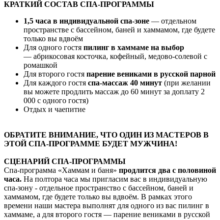
КРАТКИЙ СОСТАВ СПА-ПРОГРАММЫ
1,5 часа в индивидуальной спа-зоне
— отдельном
пространстве с бассейном, баней и хаммамом, где будете
только вы вдвоём
Для одного гостя
пилинг в хаммаме на выбор
— абрикосовая косточка, кофейный, медово-солевой с
ромашкой
Для второго гостя
парение вениками в русской парной
Для каждого гостя
спа-массаж 40 минут
(при желании
вы можете продлить массаж до 60 минут за доплату 2
000 с одного гостя)
Отдых и чаепитие
ОБРАТИТЕ ВНИМАНИЕ, ЧТО ОДИН ИЗ МАСТЕРОВ В
ЭТОЙ СПА-ПРОГРАММЕ БУДЕТ МУЖЧИНА!
СЦЕНАРИЙ СПА-ПРОГРАММЫ
Спа-программа «Хаммам и баня»
продлится два с половиной
часа.
На полтора часа мы пригласим вас в индивидуальную
спа-зону - отдельное пространство с бассейном, баней и
хаммамом, где будете только вы вдвоём. В рамках этого
времени наши мастера выполнят для одного из вас пилинг в
хаммаме, а для второго гостя — парение вениками в русской