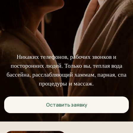
Никаких телефонов, рабочих звонков и
посторонних людей. Только вы, теплая вода
бассейна, расслабляющий хаммам, парная, спа
процедуры и массаж.
Оставить заявку
ЭМОЦИОНАЛЬНАЯ
ПЕРЕЗАГРУЗКА
Идеальный способ снять стресс и
напряжение, накопившееся у вас
обоих. Вы выйдете от нас
обновленными
ВСЁ ДЕЛАЕМ
ВМЕСТЕ
Синхронный массаж в одном
просторном кабинете. Вы будете
наслаждаться процессом, находясь
на расстоянии вытянутой руки друг