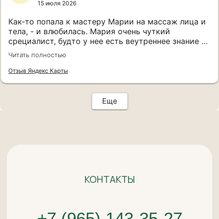
15 июля 2026
Как-то попала к мастеру Марии на массаж лица и
тела, - и влюбилась. Мария очень чуткий
срециалист, будто у нее есть веутреннее знание и
интуиция, куда именно, на какие точки и как
Читать полностью
воздействовать,чтобы снять усталость, боль,
расслабить. От массажа лица я в отдельнлм
Отзыв Яндекс Карты
восторге - минус лет 7 и минус куча ментального
груза из головы. Ни у одного косметолога я не
получала такой массаж, а мне 46 и я знаю, о чем
Еще
говорю))) как бываю в Санкт-Петербурге, каждый
раз теперь иду к Марии, в ее волшебные руки.
Мастер от души.