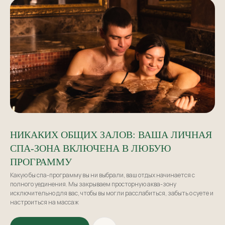
СПА-МЕНЮ
ВРЕМЯ ЗАМЕДЛИТЬСЯ И ПОСВЯТИТЬ ЭТОТ ДЕНЬ
ТОЛЬКО ВАМ ДВОИМ
НИКАКИХ ОБЩИХ ЗАЛОВ: ВАША ЛИЧНАЯ
СПА-ЗОНА ВКЛЮЧЕНА В ЛЮБУЮ
ПРОГРАММУ
Какую бы спа-программу вы ни выбрали, ваш отдых начинается с
полного уединения. Мы закрываем просторную аква-зону
исключительно для вас, чтобы вы могли расслабиться, забыть о суете и
настроиться на массаж