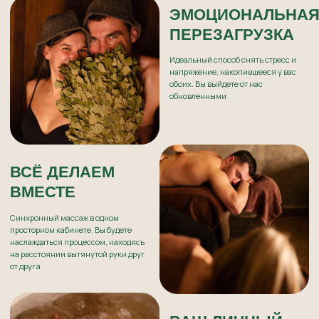
от друга
ВАШ ЛИЧНЫЙ
ОАЗИС
Бассейн, хаммам и русская парная
будут закрыты от посторонних. Это
время принадлежит только вашей
паре
ВРЕМЯ ДЛЯ
РАЗГОВОРОВ
После процедур мы оставим вас в
уютной зоне отдыха с ароматным
чаем, чтобы вы могли никуда не
спешить и просто насладиться
моментом