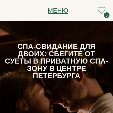
script type="text/javascript">window._ab_id_=157583
МЕНЮ
0
0
СПА-СВИДАНИЕ ДЛЯ
ДВОИХ: СБЕГИТЕ ОТ
СУЕТЫ В ПРИВАТНУЮ СПА-
ЗОНУ В ЦЕНТРЕ
ПЕТЕРБУРГА