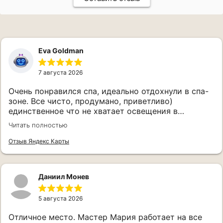
Eva Goldman
7 августа 2026
Очень понравился спа, идеально отдохнули в спа-
КОНТАКТЫ
зоне. Все чисто, продумано, приветливо)
единственное что не хватает освещения в
раздевалке, если захотите нанести макияж после
+7 (965) 143-35-27
Читать полностью
спа, будет проблематично
Отзыв Яндекс Карты
info@timespa.ru
Даниил Монев
Санкт-Петербург, ул. Союза
Печатников, д. 7
5 августа 2026
Отличное место. Мастер Мария работает на все