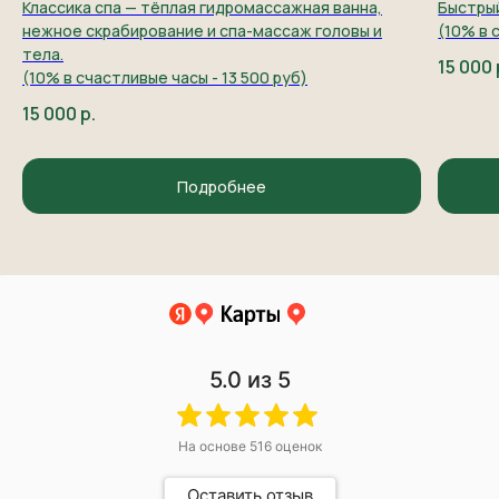
Классика спа — тёплая гидромассажная ванна,
Быстрый
нежное скрабирование и спа-массаж головы и
(10% в 
тела.
15 000
(10% в счастливые часы - 13 500 руб)
15 000
р.
Подробнее
5.0
из 5
На основе
516
оценок
Оставить отзыв