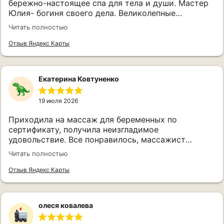
бережно-настоящее спа для тела и души. Мастер
Юлия- богиня своего дела. Великолепные
процедуры, замечательные и рабочие средства
Политика конфиденциальности
Читать полностью
для тела, потрясающие руки специалиста. Всё
Публичная оферта
вместе -это как результат лёгкое тело и
Отзыв Яндекс Карты
Обмен и возврат
ощущение полного счастья 🥰 Продумано всё до
мелочей. Я в полном восторге 😍
Оплата
Екатерина Ковтуненко
19 июля 2026
Приходила на массаж для беременных по
сертификату, получила неизгладимое
удовольствие. Все понравилось, массажист
Марина очень приятная, все было комфортно,
Читать полностью
красиво, и приятно. Вернусь к вам вновь!
Отзыв Яндекс Карты
олеся ковалева