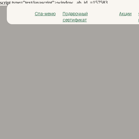
script type="text/javascript">window._ab_id_=157583
Спа-меню
Подарочный
Акции
О
сертификат
нас
В